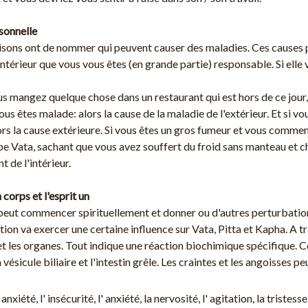
sonnelle
ons ont de nommer qui peuvent causer des maladies. Ces causes peuve
intérieur que vous vous êtes (en grande partie) responsable. Si elle 
us mangez quelque chose dans un restaurant qui est hors de ce jour,
vous êtes malade: alors la cause de la maladie de l'extérieur. Et si 
ors la cause extérieure. Si vous êtes un gros fumeur et vous commen
ype Vata, sachant que vous avez souffert du froid sans manteau et 
nt de l'intérieur.
corps et l'esprit un
eut commencer spirituellement et donner ou d'autres perturbations
tion va exercer une certaine influence sur Vata, Pitta et Kapha. A trav
s et les organes. Tout indique une réaction biochimique spécifique.
 vésicule biliaire et l'intestin grêle. Les craintes et les angoisses p
 anxiété, l' insécurité, l' anxiété, la nervosité, l' agitation, la tristesse