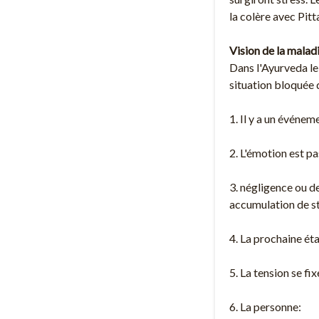
la colère avec Pit
Vision de la malad
Dans l'Ayurveda le
situation bloquée d
1. Il y a un événem
2. L'émotion est p
3. négligence ou 
accumulation de st
4. La prochaine éta
5. La tension se fi
6. La personne: