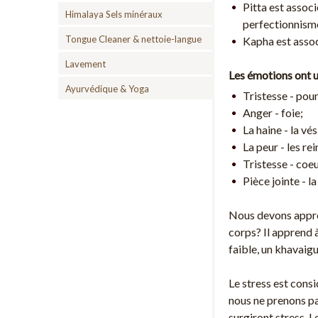
Pitta est associ
Himalaya Sels minéraux
perfectionnism
Tongue Cleaner & nettoie-langue
Kapha est associé
Lavement
Les émotions ont u
Ayurvédique & Yoga
Tristesse - po
Anger - foie;
La haine - la vés
La peur - les rei
Tristesse - coeu
Pièce jointe - la
Nous devons appren
corps? Il apprend à
faible, un khavaigu
Le stress est cons
nous ne prenons pa
surgiront stress. L