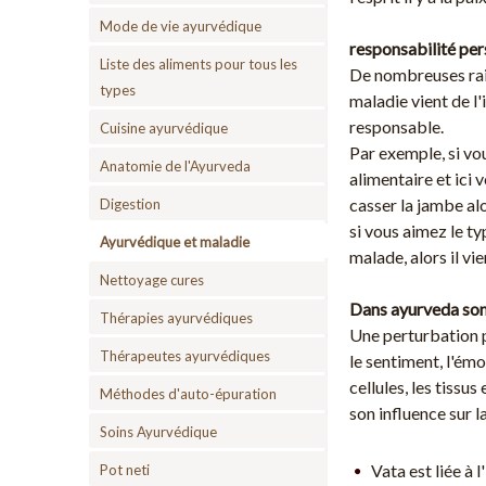
Mode de vie ayurvédique
responsabilité per
Liste des aliments pour tous les
De nombreuses rais
types
maladie vient de l'
responsable.
Cuisine ayurvédique
Par exemple, si vo
Anatomie de l'Ayurveda
alimentaire et ici 
casser la jambe al
Digestion
si vous aimez le t
Ayurvédique et maladie
malade, alors il vie
Nettoyage cures
Dans ayurveda son 
Thérapies ayurvédiques
Une perturbation p
Thérapeutes ayurvédiques
le sentiment, l'émo
cellules, les tissu
Méthodes d'auto-épuration
son influence sur la
Soins Ayurvédique
Vata est liée à l'
Pot neti