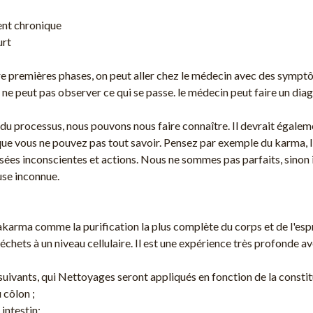
ent chronique
urt
re premières phases, on peut aller chez le médecin avec des symp
ne peut pas observer ce qui se passe. le médecin peut faire un diagn
 du processus, nous pouvons nous faire connaître. Il devrait égale
 que vous ne pouvez pas tout savoir. Pensez par exemple du karma, l
sées inconscientes et actions. Nous ne sommes pas parfaits, sinon i
use inconnue.
arma comme la purification la plus complète du corps et de l'esprit.
chets à un niveau cellulaire. Il est une expérience très profonde av
uivants, qui Nettoyages seront appliqués en fonction de la constitut
 côlon ;
intestin;