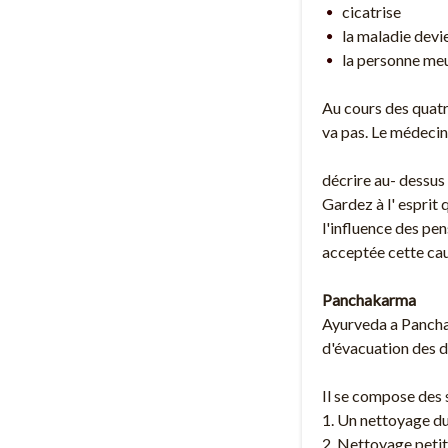
cicatrise
la maladie devi
la personne me
Au cours des quat
va pas. Le médecin 
décrire au- dessus
Gardez à l' esprit
l'influence des pen
acceptée cette ca
Panchakarma
Ayurveda a Panchak
d'évacuation des dé
Il se compose des s
1. Un nettoyage du
2. Nettoyage petit 