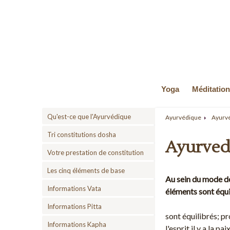
Yoga
Méditation
Qu'est-ce que l'Ayurvédique
Ayurvédique
Ayurvé
Tri constitutions dosha
Ayurved
Votre prestation de constitution
Les cinq éléments de base
Au sein du mode de 
Informations Vata
éléments sont équil
Informations Pitta
sont équilibrés; pr
Informations Kapha
l'esprit il y a la p