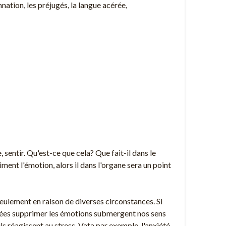
amnation, les préjugés, la langue acérée,
entir. Qu'est-ce que cela? Que fait-il dans le
ment l'émotion, alors il dans l'organe sera un point
eulement en raison de diverses circonstances. Si
ublées supprimer les émotions submergent nos sens
ils réagissent au stress. Vata par exemple, l'anxiété,